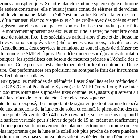
s zones atmosphériques. Si notre planète était une sphère rigide et homogè
lle étaient constantes, elle n´aurait jamais connu de séismes ni de volcans
ni de vie humaine. Mais la réalité est tout autre. En effet, la terre est c
, d´un manteau élastico-visqueux et d´une croûte avec des océans et e
 agissent sur elles ne sont pas constantes. Tout cela se traduit par le fait
r le mouvement apparent des étoiles autour de la terre) ne peut être const
 axe de rotation fixe. Les spécialistes parlent alors d´axe et de vitesse in
 des variations imprévisibles (phénomènes saisonniers, activités locales)
Actuellement, deux services internationaux sont chargés de diffuser ce
ut le monde: le SMP et l´Ipms. Pour déterminer ces irrégularités de rotat
niques, les spécialistes ont besoin de mesures précises à l´échelle des c
omètres. Cette précision est actuellement de l´ordre du centimètre. De ce
saire. Ces performances (en précision) ne sont pas le fruit des instrumen
es Techniques spatiales.
eux types: les méthodes de télémétrie Laser-Satellites et les méthodes d´
le GPS (Global Positioning System) et le VLBI (Very Long Base Inter
radiosources lointaines supposées fixes comme les Quasars qui servent ain
à la surface de notre planète Terre élastico-visqueuse.
te de notre exposé, il est important de signaler que tout comme les océan
ible aux attractions de la lune et du soleil et connaît le phénomène des m
a lune peut s´élever de 30 à 40 cm
.
En revanche, sur les océans et quand la
 la surface verticale peut s´élever de près de 15 m, créant un renflement
peut donc jouer sur le mouvement des plaques tectoniques, comme on le ve
lus importante que la lune et le soleil soit plus proche de notre planète 
ait donc que les phases luni-solaires soient les déclencheurs d´énergie t