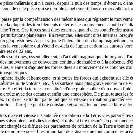
pièce théâtrale qui n'a cessé, depuis la nuit des temps, d'étonner, d'émerv
tateurs de cette pièce qui se déroule à ciel ouvert dans un merveilleux th
s passe par la compréhension des mécanismes qui régissent le mouveme
 de la plupart des tremblements de terre. Ces mouvements sont la résulta
anète Terre. Ces forces sont dites externes quand elles sont d'ordre astr
s perturbations planétaires. En revanche, elles sont dites internes lorsqu'
u géophysiques. A cela s'ajoute l'interaction du champ magnétique ter
rs le vent solaire qui s'étend au-delà de Jupiter et dont les aurores boré
aire est de 22 ans.
 elles sont dues, essentiellement, à l'activité magmatique du noyau et l'a
r des mouvements de convection continus de matière et à la présence d'él
elles, viennent s'ajouter les forces dues au mouvement des couches d'air
 atmosphériques.
 sphère rigide et homogène, et si toutes les forces qui agissent sur elle ét
séismes ni de volcans, etc., à sa surface mais plus grave encore ni de v
utre. En effet, la terre est constituée d'une graine solide d'un noyau flui
e croûte avec des océans et enfin une atmosphère. De plus, toutes les fo
es. Tout ceci se traduit par le fait que sa vitesse de rotation (caractéris
ur de la Terre) ne peut être constante et sa rotation ne peut se faire auto
alors d'axe et vitesse instantanée de rotation de la Terre. Ces paramètres 
s saisonniers, activités locales) et doivent être mesurés en permanenc
ont chargés de diffuser ces paramètres de rotation de la Terre à tout le 
te de notre exposé. Il est important de signaler que tout comme les océan