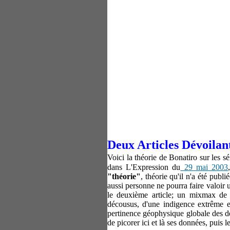
Deux Articles Dévoilan
Voici la théorie de Bonatiro sur les 
dans L'Expression du
29 mai 2003
"théorie"
, théorie qu'il n'a été publ
aussi personne ne pourra faire valoir 
le deuxième article; un mixmax de 
décousus, d'une indigence extrême e
pertinence géophysique globale des deu
de picorer ici et là ses données, puis le