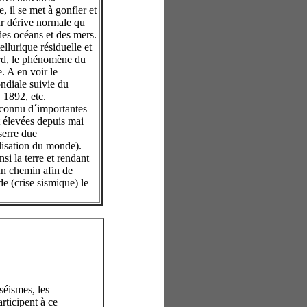
 il se met à gonfler et
ur dérive normale qu
des océans et des mers.
lurique résiduelle et
ard, le phénomène du
. A en voir le
ondiale suivie du
 1892, etc.
à connu d´importantes
t élevées depuis mai
serre due
lisation du monde).
si la terre et rendant
 un chemin afin de
de (crise sismique) le
séismes, les
rticipent à ce