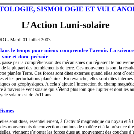
TOLOGIE, SISMOLOGIE ET VULCANO
L’Action Luni-solaire
- Mardi 01 Juillet 2003 ...
r dans le temps pour mieux comprendre l’avenir. La science 
 voir et donc prévoir
s passe par la compréhension des mécanismes qui régissent le mouveme
 de la plupart des tremblements de terre. Ces mouvements sont la résulta
otre planète Terre. Ces forces sont dites externes quand elles sont d´ord
res et les perturbations planétaires. En revanche, elles sont dites internes
ques ou géophysiques. A cela s´ajoute l´interaction du champ magnétiqu
à travers le vent solaire qui s´étend plus loin que Jupiter et dont les au
cycle solaire est de 2x11 ans.
séismes
 elles sont dues, essentiellement, à l´activité magmatique du noyau et à 
ar des mouvements de convection continus de matière et à la présence d´é
éelles, viennent s´ajouter les forces dues au mouvement des couches d´a