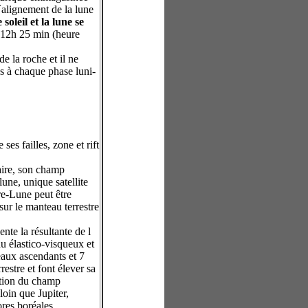
´alignement de la lune
e soleil et la lune se
 12h 25 min (heure
de la roche et il ne
s à chaque phase luni-
ses failles, zone et rift
laire, son champ
une, unique satellite
re-Lune peut être
ur le manteau terrestre
ente la résultante de l
u élastico-visqueux et
veaux ascendants et 7
stre et font élever sa
ction du champ
loin que Jupiter,
ores boréales.