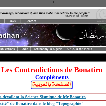
<
Select 
Les Contradictions de Bonatiro
Compléments
es dévoilant la Science Sismique de Mr.Bonatiro
ficité" de Bonatiro dans le blog "Topographie"