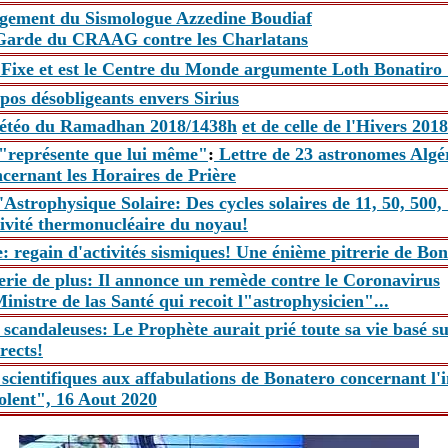
ugement du Sismologue Azzedine Boudiaf
 Garde du CRAAG contre les Charlatans
 Fixe et est le Centre du Monde argumente Loth Bonatiro 
pos désobligeants envers Sirius
météo du Ramadhan 2018/1438h
et de celle de l'Hivers 201
 "représente que lui même"
:
Lettre de 23 astronomes Algér
cernant les Horaires de Prière
l'Astrophysique Solaire: Des cycles solaires de 11, 50, 500, 
tivité thermonucléaire du noyau!
e: regain d'activités sismiques! Une énième pitrerie de Bon
rie de plus: Il annonce un remède contre le Coronavirus
Ministre de las Santé qui recoit l"astrophysicien"...
 scandaleuses: Le Prophète aurait prié toute sa vie basé s
rects!
scientifiques aux affabulations de Bonatero concernant l
olent", 16 Aout 2020