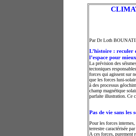
CLIMA
Par Dr Loth BOUNATIRO 
L’histoire : recule
l’espace pour mieux
La prévision des séisme
tectoniques responsables
forces qui agissent sur n
que les forces luni-solai
à des processus géochimi
champ magnétique solaire 
parfaite illustration. Ce 
Pas de vie sans les 
Pour les forces internes,
terrestre caractérisée p
A ces forces, purement r