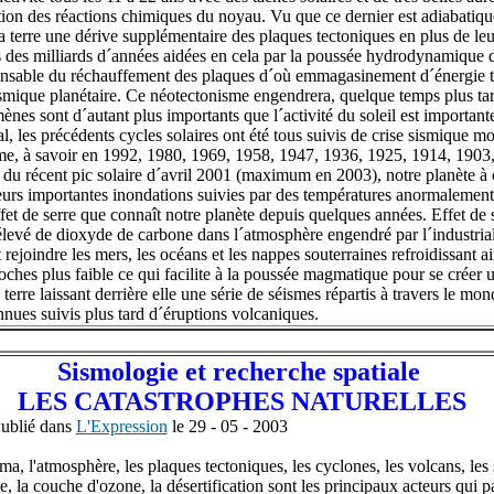
tion des réactions chimiques du noyau. Vu que ce dernier est adiabatique,
 la terre une dérive supplémentaire des plaques tectoniques en plus de le
s des milliards d´années aidées en cela par la poussée hydrodynamique 
sable du réchauffement des plaques d´où emmagasinement d´énergie tel
sismique planétaire. Ce néotectonisme engendrera, quelque temps plus t
es sont d´autant plus importants que l´activité du soleil est importante
, les précédents cycles solaires ont été tous suivis de crise sismique m
, à savoir en 1992, 1980, 1969, 1958, 1947, 1936, 1925, 1914, 1903,
t du récent pic solaire d´avril 2001 (maximum en 2003), notre planète 
ieurs importantes inondations suivies par des températures anormalemen
ffet de serre que connaît notre planète depuis quelques années. Effet de 
élevé de dioxyde de carbone dans l´atmosphère engendré par l´industria
rejoindre les mers, les océans et les nappes souterraines refroidissant ain
roches plus faible ce qui facilite à la poussée magmatique pour se créer
 terre laissant derrière elle une série de séismes répartis à travers le mon
nnues suivis plus tard d´éruptions volcaniques.
Sismologie et recherche spatiale
LES CATASTROPHES NATURELLES
ublié dans
L'Expression
le 29 - 05 - 2003
gma, l'atmosphère, les plaques tectoniques, les cyclones, les volcans, les 
e, la couche d'ozone, la désertification sont les principaux acteurs qui pa