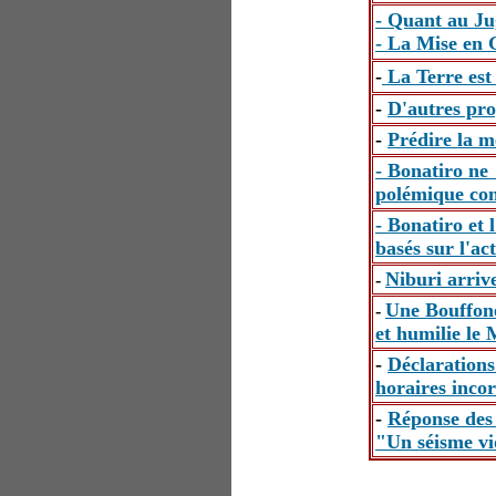
- Quant au J
- La Mise en
-
La Terre est
-
D'autres pro
-
Prédire la 
-
Bonatiro ne
polémique con
- Bonatiro et 
basés sur l'ac
Niburi arriv
-
Une Bouffone
-
et humilie le 
-
Déclarations
horaires incor
-
Réponse des 
"Un séisme vi