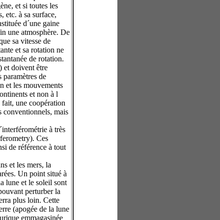
ne, et si toutes les
, etc. à sa surface,
onstituée d´une gaine
nfin une atmosphère. De
 que sa vitesse de
ante et sa rotation ne
stantanée de rotation.
 et doivent être
s paramètres de
ion et les mouvements
ontinents et non à l
 fait, une coopération
ts conventionnels, mais
interférométrie à très
ferometry). Ces
si de référence à tout
s et les mers, la
arées. Un point situé à
 lune et le soleil sont
 pouvant perturber la
rra plus loin. Cette
terre (apogée de la lune
ellurique emmagasinée