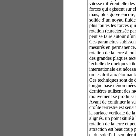
vitesse différentielle de
forces qui agissent sur e
mais, plus grave encore, 
solide d´un noyau fluide
plus toutes les forces qui
rotation (caractérisée pa
peut se faire autour d´un
Ces paramètres subissent
mesurés en permanence. 
rotation de la terre à to
des grandes plaques tecto
´échelle de quelques kil
internationale est néces
on les doit aux étonnant
Ces techniques sont de d
longue base dénommées 
dernières utilisent des 
mouvement se produisant 
Avant de continuer la sui
croûte terrestre est sens
la surface verticale de l
alignés, un point situé à
rotation de la terre et 
attraction est beaucoup p
et du soleil). Il sembler