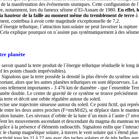
e de la manifestation des événements sismiques. Cette configuration de l
tatée, notamment, lors du fameux séisme d´El-Asnam de 1980.
En effet, l
 la hauteur de la faille au moment même du tremblement de terre
à
ement, contribua à avoir cette magnitude exceptionnelle de 7,2.
énergie tellurique, l´attraction luni-solaire ne peut favoriser la rupture 
 Cela explique pourquoi on n´assiste pas systématiquement à des séisme
tre planète
avoir quand la terre produit de l´énergie tellurique résiduelle le long de 
 les points chauds imprévisibles).
n. Signalons que la terre possède la densité la plus élevée du système so
rtant, alors que les autres planètes telluriques en sont dépourvues. La l
sions tellement importantes - 3 476 km de diamètre - que l´ensemble Ter
ète double. Le centre de gravité de ce système se trouve précisément s
 terre et décrit une orbite régulière autour du soleil.
ctue une trajectoire sinueuse autour du soleil. Ce point fictif, qui représ
elle entre les deux astres proches (F=mxM/d2), se déplace dans le mantea
ution lunaire. Les niveaux d´orbite de la lune d´un mois à l´autre (7 ni
éent les mouvements ascendant et descendant du magma du manteau terre
âce à la présence d´éléments radioactifs. Signalons enfin que l´intera
 le champ magnétique solaire, à travers le vent solaire qui s´étend plus 
vité tous les 11 à 22 ans avec des taches solaires et de très belles aur