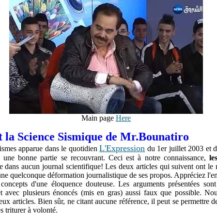
Main page
Here
t la Science Sismique de Mr.Bounatiro
L'Expression
séismes apparue dans le quotidien
du 1er juillet 2003 et 
, une bonne partie se recouvrant. Ceci est à notre connaissance,
le
iée dans aucun journal scientifique! Les deux articles qui suivent ont le 
une quelconque déformation journalistique de ses propos. Appréciez l'en
concepts d'une éloquence douteuse. Les arguments présentées sont 
t avec plusieurs énoncés (mis en gras) aussi faux que possible. No
x articles. Bien sûr, ne citant aucune référence, il peut se permettre de
s triturer à volonté.