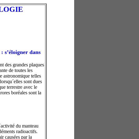
LOGIE
: s’éloigner dans
nt des grandes plaques
nte de toutes les
re astronomique telles
 lorsqu´elles sont dues
e terrestre avec le
rores boréales sont la
l´activité du manteau
léments radioactifs.
ir causées par la