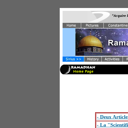
- Deux Articl
- La "Scienti