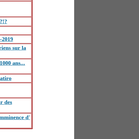
?!?
8-2019
iens sur la
1000 ans...
atiro
ur des
'imminence d'