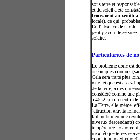
sous terre et responsabl
et du soleil a été cons
trouvaient au zénith à
locale), ce qui, probabl
En l´absence de surplus d´
peut y avoir de séismes.
solaire.
Particularités de no
Le problème donc est de s
océaniques connues (sauf
Cela sera traité plus loi
magnétique est assez impo
de la terre, a des dimen
considéré comme une plan
à 4652 km du centre de la
La Terre, elle-même, effe
´attraction gravitationn
fait un tour en une révol
niveaux descendants) cr
température notamment gr
magnétique terrestre avec
connaît un maximum d´acti