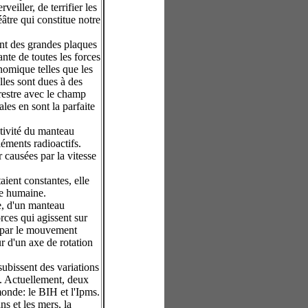
eiller, de terrifier les
éâtre qui constitue notre
nt des grandes plaques
nte de toutes les forces
onomique telles que les
elles sont dues à des
restre avec le champ
ales en sont la parfaite
ctivité du manteau
éments radioactifs.
 causées par la vitesse
aient constantes, elle
ie humaine.
de, d'un manteau
rces qui agissent sur
ée par le mouvement
ur d'un axe de rotation
subissent des variations
e. Actuellement, deux
monde: le BIH et l'Ipms.
s et les mers, la