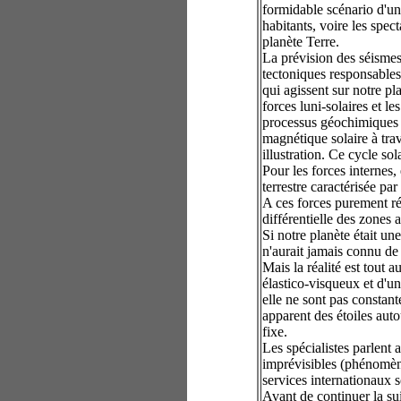
formidable scénario d'une 
habitants, voire les spec
planète Terre.
La prévision des séisme
tectoniques responsables
qui agissent sur notre pl
forces luni-solaires et le
processus géochimiques o
magnétique solaire à trave
illustration. Ce cycle sol
Pour les forces internes,
terrestre caractérisée pa
A ces forces purement ré
différentielle des zones
Si notre planète était une
n'aurait jamais connu de 
Mais la réalité est tout a
élastico-visqueux et d'un
elle ne sont pas constant
apparent des étoiles auto
fixe.
Les spécialistes parlent 
imprévisibles (phénomène
services internationaux s
Avant de continuer la sui