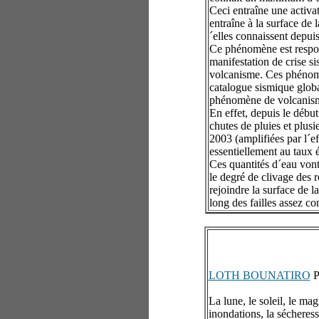
Ceci entraîne une activa
entraîne à la surface de
´elles connaissent depui
Ce phénomène est respon
manifestation de crise 
volcanisme. Ces phénomèn
catalogue sismique global
phénomène de volcanisme
En effet, depuis le débu
chutes de pluies et plus
2003 (amplifiées par l´e
essentiellement au taux 
Ces quantités d´eau vont 
le degré de clivage des 
rejoindre la surface de la
long des failles assez co
LOTH BOUNATIRO
P
La lune, le soleil, le ma
inondations, la sécheress