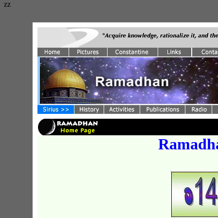
zz
Ramadha