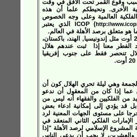
 بسبب وقوع القمر تحت الأفق في وقت
ية الأخرى. ونحيطكم علما أن هذه
 الفلكية العالمية وعلى وجه الخصوص
) الذي يعتبر
http://www.icop
هو متعلق برصد الأهلة في العالم.
أما البلدان التي بدأت شهر رمضان يوم السبت 20 أوت مثل إندونيسيا, الهند، باكستان،
د الفطر معنا إذا ثبت عندهم هلال
هلال تنحصر فقط على جنوب إفريقيا
الجمعة وهي ليلة تحري الهلال كون أن
ما إذا كان من المعقول أن ندعو
د من الفلكيين والفقهاء أنه ليس من
 بل قد يؤدي إلى إمكانية ادعاء بعض
رجا على مستوى الجهات المعنية لرد
لإمارات الفلكي الثاني المنعقد في
 هيئة المشروع الإسلامي لرصد الأهلة "إذا
والعشرين، لا يجب أن يدعى الناس