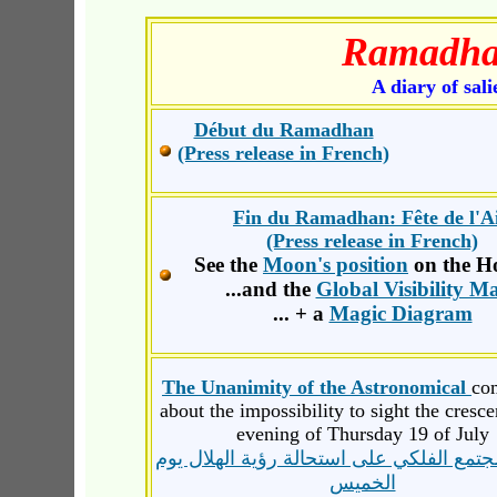
Ramadhan
A diary of sal
Début du Ramadhan
(Press release in French)
Fin du Ramadhan: Fête de l'A
(Press release in French)
See the
Moon's position
on the H
...and the
Global Visibility M
... + a
Magic Diagram
The Unanimity of the Astronomical
co
about the impossibility to sight the cresce
evening of Thursday 19 of July
جتمع الفلكي على استحالة رؤية الهلال يوم
الخميس