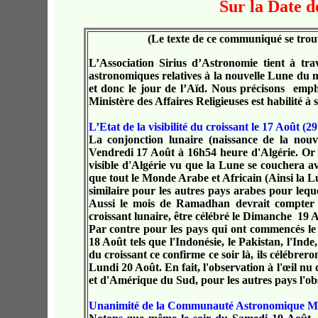
Sur la Date d
(Le texte de ce communiqué se trou
L’Association Sirius d’Astronomie tient à tr
astronomiques relatives à la nouvelle Lune du
et donc le jour de l’Aïd. Nous précisons emp
Ministère des Affaires Religieuses est habilité à 
L’Etat de la visibilité du croissant le 17 Août 
La conjonction lunaire (naissance de la nou
Vendredi 17 Août à 16h54 heure d'Algérie. Or lo
visible d'Algérie vu que la Lune se couchera ava
que tout le Monde Arabe et Africain (Ainsi la Lu
similaire pour les autres pays arabes pour leque
Aussi le mois de Ramadhan devrait compter 30
croissant lunaire, être célébré le Dimanche 19 
Par contre pour les pays qui ont commencés le
18 Août tels que l'Indonésie, le Pakistan, l'Ind
du croissant ce confirme ce soir là, ils célébrero
Lundi 20 Août. En fait, l'observation à l'œil nu
et d'Amérique du Sud, pour les autres pays l'obse
Unanimité de la Communauté Astronomique M