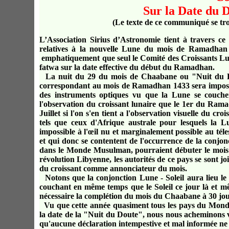
Sur la Date du
(Le texte de ce communiqué se tr
L’Association Sirius d’Astronomie tient à travers c
relatives à la nouvelle Lune du mois de Ramadhan
emphatiquement que seul le Comité des Croissants Lunai
fatwa sur la date effective du début du Ramadhan.
La nuit du 29 du mois de Chaabane ou "Nuit du Dou
correspondant au mois de Ramadhan 1433 sera impossibl
des instruments optiques vu que la Lune se coucher
l'observation du croissant lunaire que le 1er du Rama
Juillet si l'on s'en tient a l'observation visuelle du c
tels que ceux d'Afrique australe pour lesquels la L
impossible à l'œil nu et marginalement possible au téles
et qui donc se contentent de l'occurrence de la conjonc
dans le Monde Musulman, pourraient débuter le mois d
révolution Libyenne, les autorités de ce pays se sont j
du croissant comme annonciateur du mois.
Notons que la conjonction Lune - Soleil aura lieu le
couchant en même temps que le Soleil ce jour là et m
nécessaire la complétion du mois du Chaabane à 30 jou
Vu que cette année quasiment tous les pays du Mon
la date de la "Nuit du Doute", nous nous acheminons v
qu'aucune déclaration intempestive et mal informée ne 