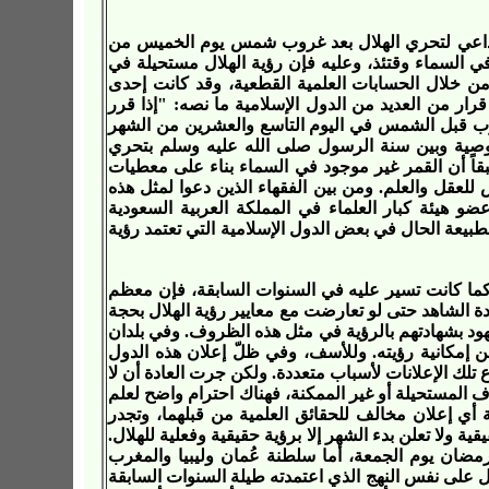
 لا داعي لتحري الهلال بعد غروب شمس يوم الخميس من
ي السماء وقتئذ، وعليه فإن رؤية الهلال مستحيلة في
ن خلال الحسابات العلمية القطعية، وقد كانت إحدى
رار من العديد من الدول الإسلامية ما نصه: "
إذا قرر
رب قبل الشمس في اليوم التاسع والعشرين من الشهر
التوصية وبين سنة الرسول صلى الله عليه وسلم بتحري
بقاً أن القمر غير موجود في السماء بناء على معطيات
للعقل والعلم. ومن بين الفقهاء الذين دعوا لمثل هذه
ضو هيئة كبار العلماء في المملكة العربية السعودية
بيعة الحال في بعض الدول الإسلامية التي تعتمد رؤية
 كما كانت تسير عليه في السنوات السابقة، فإن معظم
دة الشاهد حتى لو تعارضت مع معايير رؤية الهلال بحجة
لشهود بشهادتهم بالرؤية في مثل هذه الظروف. وفي بلدان
 إمكانية رؤيته. وللأسف، وفي ظلّ إعلان هذه الدول
 تلك الإعلانات لأسباب متعددة. ولكن جرت العادة أن لا
ف المستحيلة أو غير الممكنة، فهناك احترام واضح لعلم
ة أي إعلان مخالف للحقائق العلمية من قبلهما، وتجدر
قية ولا تعلن بدء الشهر إلا برؤية حقيقية وفعلية للهلال.
 رمضان يوم الجمعة، أما سلطنة عُمان وليبيا والمغرب
ل على نفس النهج الذي اعتمدته طيلة السنوات السابقة