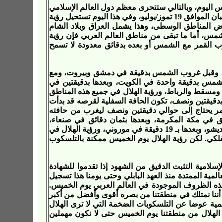
س اليوم، وبالتالي ستتحرى معظم دول العالم الإسلامي
هلال شهر رمضان سوية يوم الخميس التاسع والعشرين من شهر شعبان الموافق 19 تموز/يوليو، وفي هذا اليوم تستحيل رؤية
الم، وبعض المناطق الوسطى، وهذا يشمل العراق وبلاد الشام
مس، أما ما تبقى من مناطق العالم العربي فإن رؤية
 القمر مع الشمس أو بعده بدقائق معدودة لا تسمح
، وقبل غروب الشمس بدقيقة في دمشق وبيروت، ومع
مس بدقيقة واحدة في الكويت، وبعدها بدقيقتين في
ة ومسقط والرباط، ورؤية الهلال في جميع هذه المناطق
بدقيقتين ونصف، تكون الحافة السفلية لقرصه قد بدأت
مر يحتاج إلى حوالي دقيقتين ونصف ليغرب من حافته
 في مكة المكرمة، وبعدها بثمان دقائق في صنعاء،
وبعدها بـ 10 دقائق في الخرطوم وجيبوتي، وبعدها بـ 14 دقيقة في مقديشو، وبعدها بـ 19 دقيقة في موروني، ورؤية الهلال في
لكي. لكن رؤية الهلال يوم الخميس ممكنة بالتلسكوب
سلامية التثبت الدقيق من الشهود إذا تقدموا للشهادة
لمية الممتدة منذ العهد البابلي وحتى يومنا هذا تسجيل
هذه الظروف الموجودة في العالم العربي يوم الخميس.
م أننا نمتلك في منطقتنا من بصره أقوى وأفضل من أكبر
لمية عوضا عن التلسكوبات الضخمة التي لا ترى الهلال
لهلال من منطقتنا يوم الخميس حتى لا نكون مهملين