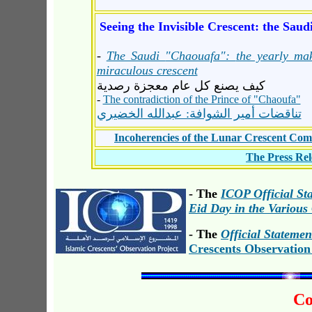
Seeing the Invisible Crescent:
the
Saudi
-
The Saudi
"Chaouafa":
the yearly ma
miraculous crescent
كيف يصنع كل عام معجزة رصدية
-
The contradiction of the Prince of "Chaoufa"
تناقضات أمير الشوافة: عبدالله الخضيري
Incoherencies of the Lunar Crescent Com
The Press Rel
-
The
ICOP Official St
Eid Day in the Various
- The
Official Statemen
Crescents Observation
C