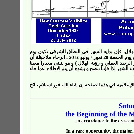
هلال، فإن بداية الشهر في النطاق الشرقي تكون يوم
الجمعة 20 تموز / يوليو 2012 ، وبداية الشهر في النطاق الغربي تكون يوم الجمعة 20 تموز / يوليو 2012 . الرجاء ملاحظة أن
لرصد العملي و رؤية الهلال ) و هو يتبنى معياراً معينا
دء الشهر لذا فإننا ننصح و بشدة أن يتم الاطلاع عما جاء
سلامية في هذه الصفحة إن شاء الله فور استلام نتائج
Satu
the Beginning of the 
in accordance to the crescent
In a rare opportunity, the majori