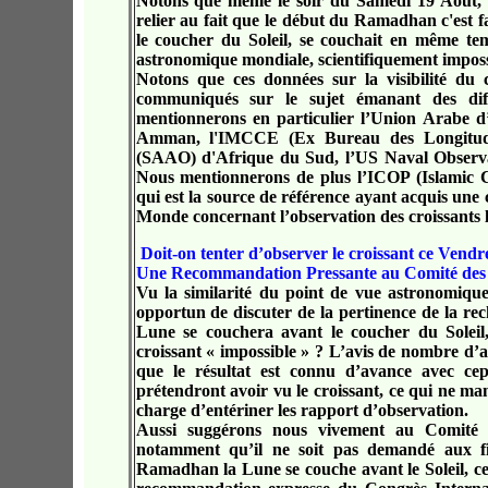
Notons que même le soir du Samedi 19 Août, le
relier au fait que le début du Ramadhan c'est f
le coucher du Soleil, se couchait en même te
astronomique mondiale, scientifiquement imposs
Notons que ces données sur la visibilité du 
communiqués sur le sujet émanant des diff
mentionnerons en particulier l’Union Arabe d’
Amman, l'IMCCE (Ex Bureau des Longitudes
(SAAO) d'Afrique du Sud, l’US Naval Observ
Nous mentionnerons de plus l’ICOP (Islamic Cr
qui est la source de référence ayant acquis une cr
Monde concernant l’observation des croissants l
Doit-on tenter d’observer le croissant ce Vendr
Une Recommandation Pressante au Comité des 
Vu la similarité du point de vue astronomique 
opportun de discuter de la pertinence de la re
Lune se couchera avant le coucher du Soleil, 
croissant « impossible » ? L’avis de nombre d’ast
que le résultat est connu d’avance avec cepe
prétendront avoir vu le croissant, ce qui ne m
charge d’entériner les rapport d’observation.
Aussi suggérons nous vivement au Comité Na
notamment qu’il ne soit pas demandé aux fid
Ramadhan la Lune se couche avant le Soleil, ce q