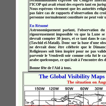
recommandation expresse du Congrès Internat
l’ICOP qui avait réuni des experts tant en juri
Nous espérons vivement que les autorités relig
pas faire cas de rapports d’observation du cro
personne normalement constituée ne peut voir un
En Résumé
Astronomiquement parlant, l’observation du
rigoureusement impossible vu que la Lune se 
devrait compter 30 jours, et ce tant dans le cas
(Tawhid el-Matali). Donc sur la base d'une obse
ne devrait donc être célébrée que le Dimanc
Religieuses soit bien inspiré pour ne pas vali
parvenir le Vendredi soir comme cela fut le ca
arabe quelconque, ce qui irait à l’encontre des
Bonne fête de l'Aïd à tous.
The Global Visibility Maps 
The situation on Aug