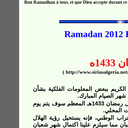
Bon Ramadhan à tous, et que Dieu accepte durant ce m
Ramadan 2012 Pr
ن
1433ه
 الكريم ببعض
ال
معلومات
ال
فلكية بشأن
شهر
الصيام
المبارك
.
ال رمضان
1433
هـ
المعظم سوف يتم يوم
يت المحلي
.
اب الوطني، فإنه يستحيل رؤية الهلال
 الأفق في يوم 19 جويلية الموافق لـ29 شعبان مما سيلزم علينا اكتمال شهر شعبان