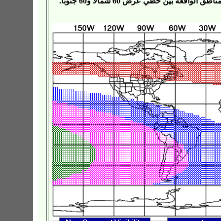
قعة بين خطي عرض 60 شمالا و60 جنوبا.