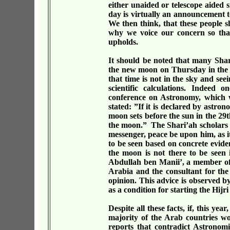
either unaided or telescope aided s
day is virtually an announcement to
We then think, that these people sho
why we voice our concern so that
upholds.
It should be noted that many Shar
the new moon on Thursday in the l
that time is not in the sky and see
scientific calculations. Indeed
conference on Astronomy, which 
stated: ”If it is declared by astro
moon sets before the sun in the 29
the moon.” The Shari’ah scholars ag
messenger, peace be upon him, as i
to be seen based on concrete evide
the moon is not there to be seen i
Abdullah ben Manii’, a member of 
Arabia and the consultant for the 
opinion. This advice is observed b
as a condition for starting the Hijr
Despite all these facts, if, this ye
majority of the Arab countries wo
reports that contradict Astronomic