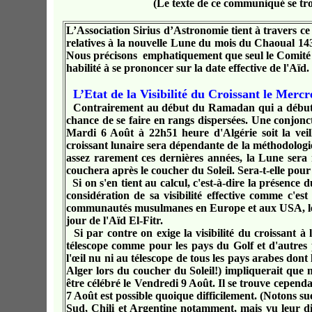
(Le texte de ce communiqué se tr
L’Association Sirius d’Astronomie tient à travers 
relatives à la nouvelle Lune du mois du Chaoual 143
Nous précisons emphatiquement que seul le Comité d
habilité à se prononcer sur la date effective de l'Aïd.
L’Etat de la Visibilité du Croissant le Mer
Contrairement au début du Ramadan qui a débuté
chance de se faire en rangs dispersées. Une conjonc
Mardi 6 Août à 22h51 heure d'Algérie soit la vei
croissant lunaire sera dépendante de la méthodologie
assez rarement ces dernières années, la Lune sera 
couchera après le coucher du Soleil. Sera-t-elle pour 
Si on s'en tient au calcul, c'est-à-dire la présenc
considération de sa visibilité effective comme c'es
communautés musulmanes en Europe et aux USA, le le
jour de l'Aïd El-Fitr.
Si par contre on exige la visibilité du croissant à
télescope comme pour les pays du Golf et d'autres p
l'œil nu ni au télescope de tous les pays arabes dont
Alger lors du coucher du Soleil!) impliquerait que
être célébré le Vendredi 9 Août. Il se trouve cepend
7 Août est possible quoique difficilement. (Notons su
Sud, Chili et Argentine notamment, mais vu leur dif