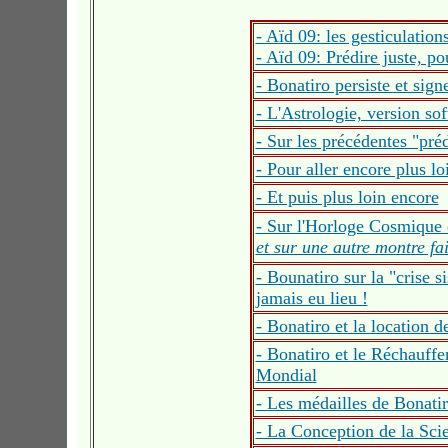
- Aïd 09: les gesticulatio
- Aïd 09: Prédire juste, p
- Bonatiro persiste et sign
- L'Astrologie, version so
- Sur les précédentes "pré
- Pour aller encore plus 
- Et puis plus loin encore
- Sur l'Horloge Cosmique d
et sur une autre montre fa
- Bounatiro sur la "crise 
jamais eu lieu !
- Bonatiro et la location 
- Bonatiro et le Réchauf
Mondial
- Les médailles de Bonati
- La Conception de la Sci