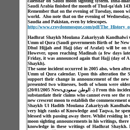
calendar on Saudi moon sighting system. Inna-lill
Saudi Arabia finished the month of Thul-qa'dah 1431
Remember that on the evening of Tuesday, moon will s
world. Also note that on the evening of Wednesday, 
Saudia and Pakistan, even by telescopes.
http://www.croydonmosque.com/pdf/The_History_o
Hadhrat Shaykh Moulana Zakariyyah Kandhalwi wri
Umm ul Qura (Saudi governments Birth of he New Mo
Dhul Hijjah and Hajj (day of Arafat) will be on 
However, upon reaching Madinah (a few days late
Friday, it was announced again that Hajj (day of A
Shaykh).
The same incident occurred in 2005 also, when aft
Umm ul Qura calendar. Upon this alteration the 
support their change in announcement of the new
presented two witnesses, both of whom were older 
-) From this incide
اﻟﻮﻃﻦ ﺳﻌﻮدي
(20/01/2005 News
substantiate their claims who cannot even see the r
new crescent moon to establish the commencement o
Shaykh Ul Hadith Moulana Zakariyyah Kandhalwi tha
very high ranks of Knowledge and Taqwa, he spent
blessed with passing away there. Whilst residing in
moon sighting announcements in his writings, there 
knowledge in these writings of Hadhrat Shayk