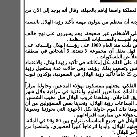
ملكة واصفا إياهم بالجهلة، وقال أنه يوجد إلى الآن من
ة أن معظم من يتولون مهمة تأكيد رؤية الهلال بالنسبة
على الأشخاص غير صحيحة، وهم يسيرون على نهج خالف
أشبـــه بالعصـــابات المنـــظمة
.
وأضاف أن مجمـــوعة من المتعـــاونين في شمال منطـــقة الرياض دأبت منذ العام 1980 على رؤيـــة الهلال وإثـــباته على
رغم أنـــه لم يهل، وكـــل الحســــابات الفلكـــية تـــكذب ذلك، فهل يعقل أن مجموعة لا تتعدى 5 أشخاص في منطقة
لاً عن التلسكوبات
.
 على الفلك بكل إمكاناته في تأكيد رؤية الهلال، والاعتماد
لطقس وتصعب بذلك رؤيته، وفي حالات عدة يستحيل رؤية
الهلال حتى بأحدث الأجهزة، إلا أن الجماعات التي تولت منذ أكثر من 25 عاماً تأكيد رؤية الهلال في السعودية، يؤكدون ثبوت
لكي، يجعلهم يتمسكون بهؤلاء المدعين، وحاولنا مراراً
ام 1998، حين شاركت مع مدينة الملك عبدالعزيز للعلوم والتقنية في مراقبة هلال شهر
ق الماجلان، وشاهدنا غروب الهلال قبل مغيب الشمس،
 تلك الجماعات رؤية الهلال، وتحدينا بعض المسؤولين من أن
ا ذاك اليوم حاولنا بكل الأجهزة التي بحوزتنا وبعيوننا
قف هؤلاء عن ممارسة افتراءاتهم
.
وأضاف الصالح "أستطيع الجزم أن نسبة خطأ ما يدعونه من رؤية الهلال في جميع المناسبات تتراوح بين 80 و90 في المائة،
 للهلال، وأبدوا انزعاجاً كبيراً لحضوري، وتملصوا من
آخر للهلال
".