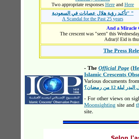
Two appropriate responses
Here
and
Here
" "
تأكيد رؤية هلال عصابات في السعودية
A Scandal for the Past 25 years
And a Miracle 
The crescent was "seen" this Wednesday 
Adrar)! Eid is th
The Press Rele
- The
Official Page
(
He
Islamic Crescents Obs
Various documents from 
 12 من رمضان؟
- For other views on sig
Moonsighting
site and
t
site.