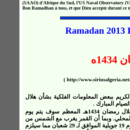
(SAAO) d'Afrique du Sud, l’US Naval Observatory (Vi
Bon Ramadhan à tous, et que Dieu accepte durant ce mo
Ramadan 2013 Pr
14ه
الكريم ببعض
ال
معلومات
ال
فلكية بشأن
هلال
لصيام
المبارك
.
هلال رمضان
1434
هـ
المعظم سوف يتم يوم
لمحلي
. وبما أن القمر يغرب مع الشمس من
كامل التراب الوطني، فإنه يستحيل رؤية الهلال في يوم 19 جويلية الموافق لـ 29 شعبان مما سيلزم