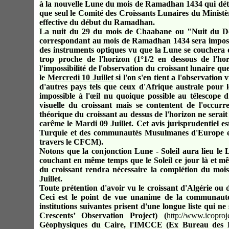
à la nouvelle Lune du mois de Ramadhan 143
4
qui dé
que seul le Comité des Croissants Lunaires du Ministère
effective du début du Ramadhan.
La nuit du 29 du mois de Chaabane ou "Nuit du Dout
correspondant au mois de Ramadhan 1434 sera impossibl
des instruments optiques vu que la Lune se couchera q
trop proche de l'horizon (1°1/2 en dessous de l'ho
l'impossibilité de l'observation du croissant lunaire 
le
Mercredi 10 Juillet
si l'on s'en tient a l'observation
d'autres pays tels que ceux d'Afrique australe pour l
impossible à l'œil nu quoique possible au télescope 
visuelle du croissant mais se contentent de l'occurr
théorique du croissant au dessus de l'horizon ne serai
carême le Mardi 09 Juillet. Cet avis jurisprudentiel 
Turquie et des communautés Musulmanes d'Europe et 
travers le CFCM).
Notons que la conjonction Lune - Soleil aura lieu le 
couchant en même temps que le Soleil ce jour là et mê
du croissant rendra nécessaire la complétion du mo
Juillet.
Toute prétention d'avoir vu le croissant d'Algérie ou
Ceci est le point de vue unanime de la communauté
institutions suivantes prisent d'une longue liste qui 
Crescents’ Observation Project) (
http://www.icoproje
Géophysiques du Caire, l'IMCCE (Ex Bureau des Lo