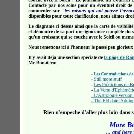
Contacté par nos soins pour un éventuel droit de 
commenter sur
"les raisons qui ont poussé l’assoc
disponibles pour toute clarification, nous eûmes droi
Le diagrame ci dessus ainsi que la carte de visibilit
et démontre de sa part une ignorance complète du su
qu'un croissant qui se couche avec le Soleil ou meme p
Nous remettons ici à l'honneur le passé peu glorieu
Il y avait déjà une section spéciale de
la page de R
Mr Bonatero:
-
Les Contradictions de
-
Still more stuff
-
Les Prédictions de 
-
La Vertu d'Ephéméri
- L'Astrologie version 
- The Eid date: Adding
Rien n'empeche d'aller plus loin dans s
More Bo
... and here