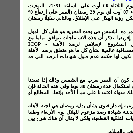
ثلاثاء 06 أوت
على
الساعة
51
:
22
بالتوقيت
أن سيغرب القمر مع غروب الشمس اليوم الأربعاء 07 أوت أي يوم 29 رمضان (القمر على ارتفاع 0°
ن رؤية الهلال على الإطلاق، وبالتالي سنُتِمُّ رمضان
القمر مع الشمس في وقت التحريه هو شأن كل الدول
إفريقيا. نذكر أن هذه الاستنتاجات تتوافق تماما مع
ص المشروع الإسلامي لرصد الأهلة -
ICOP
صداقية عالمية بشأن كل ما هو متعلق برصد الأهلة
ة تكون لها حكمة عدم قبول شهادات الرصد التي قد
كون أن القمر
يغرب مع الشمس وذلك إذا تقيدنا
ع استكمال
عدة
رمضان 30 يوما
وفي هذه الحالة فإن
 الله وذلك سواء اعتمدنا على مبدأ الأخذ بإتحاد المطالع أو
رعية إصدار فتوى بشأن بداية رمضان هي لجنة الأهلة
دينية شهادة رصد مزعوم للهلال
يوم الأربعاء
وطنيا
ات الفلكية
القطعية
، ولكي لا يقال أن هناك شرخ بين
خير والسلام.