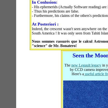
In Conlusion:
- His ephemerids (Actually Software reading) are 
- Thus his predictions are false.
- Furthermore, his claims of the others's predictions
At Posteriori :
Indeed, the crescent wasn't seen anywhere on the
South America ! It was only seen from Tahiti Isla
Nous sommes rassurés que le calcul Astron
"science" de Mr. Bonatero!
Seen the Moon
The
new Legault legacy
in y
by CCD camera improvemen
Here's a
useful article 