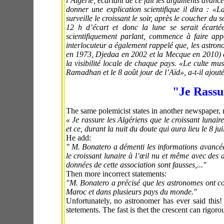
l’Algérie, écartant de ce fait les arguments avancé
donner une explication scientifique il dira : «L
surveille le croissant le soir, après le coucher du 
12 h d’écart et donc la lune se serait écarté
scientifiquement parlant, commence à faire appa
interlocuteur a également rappelé que, les astrono
en 1973, Djedaa en 2002 et la Mecque en 2010) et
la visibilité locale de chaque pays. «Le culte mu
Ramadhan et le 8 août jour de l’Aïd», a-t-il ajouté
"Je Rassur
The same polemicist states in another newspaper
« Je rassure les Algériens que le croissant lunai
et ce, durant la nuit du doute qui aura lieu le 8 juil
He add:
" M. Bonatero a démenti les informations avancées
le croissant lunaire à l’œil nu et même avec des a
données de cette association sont fausses,..."
Then more incorrect statements:
"M. Bonatero a précisé que les astronomes ont co
Maroc et dans plusieurs pays du monde."
Unfortunately, no astronomer has ever said this!
stetements. The fast is thet the crescent can rigoro