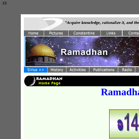
zz
Ramadha