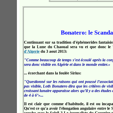
Bonatero: le Scand
Continuant sur sa tradition d'éphémerides fantaisis
que la Lune du Chaoual sera vu et que donc le '
d'Algerie
du 3 aout 2013:
"Comme beaucoup de temps s’est écoulé après la conjonc
sera donc visible en Algérie et dans le monde entier.»
... écorchant dans la foulée Sirius:
"Questionné sur les raisons qui ont poussé l’associat
pas visible, Loth Bonatero dira que les critères de visib
croissant lunaire apparaisse alors qu’il y a des études 
de 4 à 6°»...
Il est clair que comme d'habitude, il est ou incapab
Qu'est ce qu'a avoir l'élongation angulaire entre le S
couche avec le Soleil ? Le journaliste du Courrier 