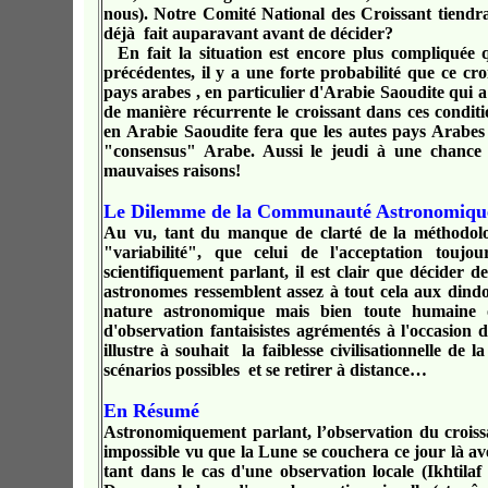
nous). Notre Comité National des Croissant tiendra-
déjà fait auparavant avant de décider?
En fait la situation est encore plus compliquée
précédentes, il y a une forte probabilité que ce c
pays arabes , en particulier d'Arabie Saoudite qui 
de manière récurrente le croissant dans ces condit
en Arabie Saoudite fera que les autes pays Arabes 
"consensus" Arabe. Aussi le
j
eudi à une chance 
mauvaises raisons!
Le Dilemme de la Communauté Astronomiqu
Au vu, tant du manque de clarté de la méthodolo
"variabilité", que celui de l'acceptation toujou
scientifiquement parlant, il est clair que décider de
astronomes ressemblent assez à tout cela aux dindon
nature astronomique mais bien toute humaine o
d'observation fantaisistes agrémentés à l'occasion 
illustre à souhait la faiblesse civilisationnelle d
scénarios possibles et se retirer à distance…
En Résumé
Astronomiquement parlant, l’observation du croiss
impossible vu que la Lune se couchera ce jour là av
tant dans le cas d'une observation locale (Ikhtila