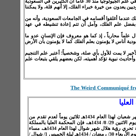
وأضاف الصالح الذي يحمل شهادة الماجستير من الولايات المتحدة في علم الجيولوجيا منذ 30 عاما أن الكثيرين في السعودية
 يعدون من خيرة خبراء الفلك، إلا أنهم قلة، ولا يمكننا
ك عندما أغلقوا أقسامه في الجامعات السعودية، وأنه من
بفضل علم الفلك، وآمل أن تتم إعادة تنشيطه في عهد
علماً محارباً ، إذ كما هو معروف فإن الإنسان عدو ما
ية أناس لا يؤمنون بعلم الفلك كما لا يؤمنون بأن الأرض
خير لا يمت للأول بأي صلة، وشخصياً؛ أعتبر علم التنجيم
وأحاديث نبوية تؤكد أهميته، لكن بعضهم يلقي بتبعات علم
The Weird Communiqué from
لعليا
فأخذاً بالسنة المطهرة، واتباعاً للهدي النبوي، ونظراً لإكمال عدة شهر شعبان لهذا العام 1434هـ ثلاثين يوماً لعدم تقدم من
يشهد برؤية هلال شهر رمضان المبارك لهذا العام بعد غروب شمس يوم الاثنين 29/ 8/ 1434هـ، فإن المحكمة العليا بالمملكة
العربية السعودية ترغب من عموم المسلمين في جميع أنحاء المملكة تحري رؤية هلال شهر شوال لهذا العام 1434هـ، مساء
يوم الثلاثاء ليلة الأربعاء 29 - 30/ رمضان / 1434هـ، فإن لم يرَ فمساء يوم الأربعاء 30/ رمضان / 1434هـ ليلة الخميس 1/ شوال /