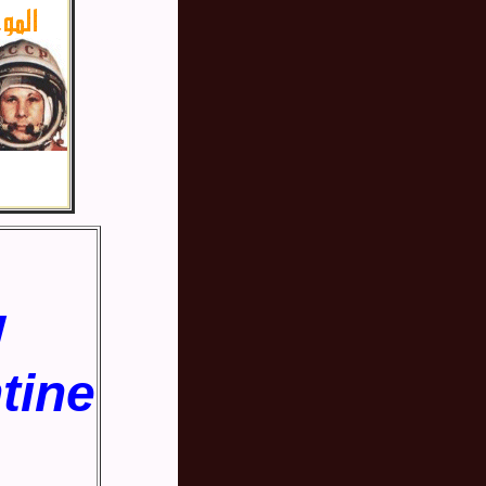
W
tine