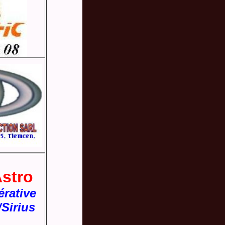
stro
érative
Sirius