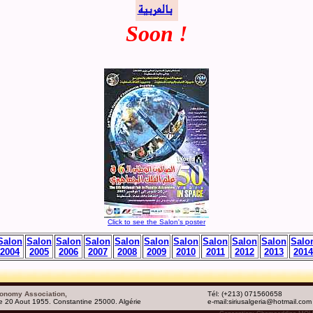
Soon !
Click to see the Salon's poster
Salon
Salon
Salon
Salon
Salon
Salon
Salon
Salon
Salon
Salon
Salo
2004
2005
2006
2007
2008
2009
2010
2011
2012
2013
2014
ronomy Association,
Tél: (+213) 071560658
e 20 Aout 1955. Constantine 25000. Algérie
e-mail:siriusalgeria@hotmail.com