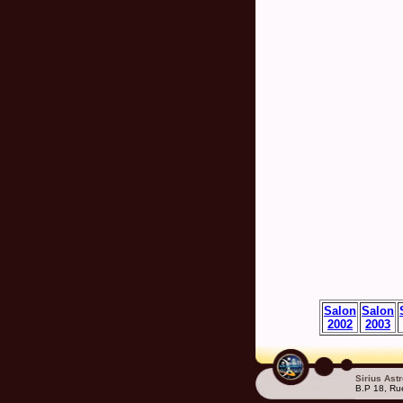
Salon
Salon
2002
2003
Sirius Ast
B.P 18, Ru