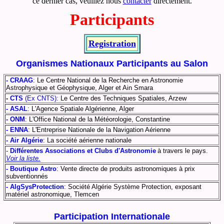
ce dernier cas, veuillez nous
contacter
directement.
Participants
Registration
Organismes Nationaux Participants au Salon
- CRAAG
:
Le Centre National de la Recherche en Astronomie
Astrophysique et Géophysique, Alger et Ain Smara
-
CTS
(Ex CNTS):
Le Centre des Techniques Spatiales, Arzew
- ASAL
:
L'Agence Spatiale Algérienne, Alger
- ONM
: L'Office National de la Météorologie, Constantine
- ENNA
: L'Entreprise Nationale de la Navigation Aérienne
- Air Algérie
: La société aérienne nationale
-
Différentes Associations et Clubs d'Astronomie
à travers le pays.
Voir la liste.
- Boutique Astro
: Vente directe de produits astronomiques à prix
subventionnés
- AlgSysProtection
: Société Algérie Système Protection, exposant
matériel astronomique, Tlemcen
Participation
Internationale