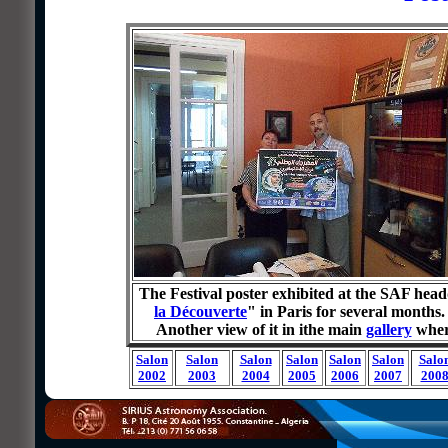
The Festival poster exhibited at the SAF headqu
la Découverte
" in Paris for several months
Another view of it in ithe main
gallery
where
Salon
Salon
Salon
Salon
Salon
Salon
Salo
2002
2003
2004
2005
2006
2007
200