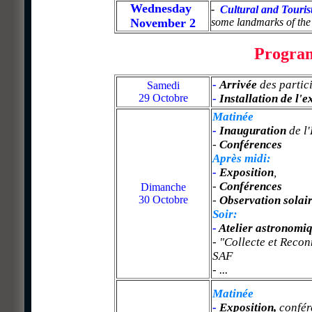
Wednesday
-
Cultural and Tourist
November 2
some landmarks of the c
Progra
-
Arrivée
des partic
Samedi
29 Octobre
-
Installation
de l'e
Matinée
-
Inauguration
de l'
-
Conférences
Après midi:
-
Exposition
,
-
Conférences
Dimanche
30 Octobre
-
Observation solai
Soir:
-
Atelier
astronomiqu
- "Collecte et Reco
SAF
- ...
Matinée
-
Exposition
,
confér