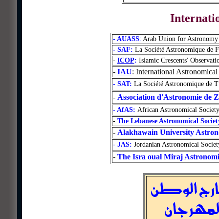
Internati
- AUASS
:
Arab Union for Astronomy 
- SAF:
La Société Astronomique de F
-
ICOP
:
Islamic Crescents' Observati
-
IAU
: International Astronomica
- SAT:
La Société Astronomique de Tu
-
Association d'Astronomie de 
- AfAS:
African Astronomical Societ
-
The Lebanese Astronomical Societ
-
Alakhawain University Astro
- JAS:
Jordanian Astronomical Socie
-
The Isra oual Miraj Astronom