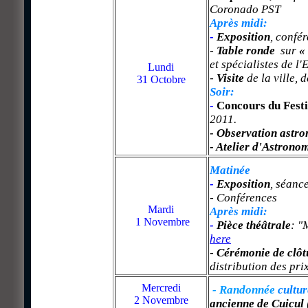
Coronado PST
Après midi:
-
Exposition
, confér
-
Table ronde
sur
«
et spécialistes de l'
Lundi
-
Visite
de la ville, 
31 Octobre
Soir:
-
Concours du Festi
2011.
-
Observation
astr
- Atelier d'Astrono
Matinée
-
Exposition
,
séance
- Conférences
Mardi
Après midi:
1 Novembre
-
Pièce théâtrale
: "
here
-
Cérémonie de clôt
distribution des prix
Mercredi
- Randonnée
cultur
2 Novembre
ancienne de Cuicul (