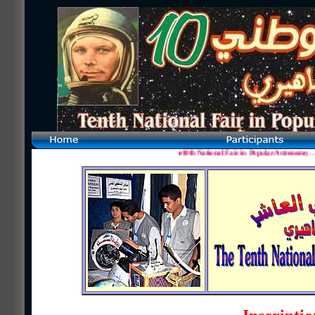
The10th National Fair in Popular Astronomy
...
. 29 October-1 Nov