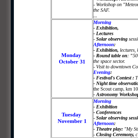
-
Workshop on "Meteori
the SAF.
...
Morning
-
Exhibition,
- Lectures
-
Solar observing
sess
Afternoon
:
-
Exhibition,
lectures, 
Monday
-
Round table on
:
"
50
October 31
the space sector.
- Visit to downtown Co
Evening
:
-
Festival's Contest :
T
- Night time observat
the Scout camp, km 10
-
Astronomy Worksh
Morning
-
Exhibition
- Conferences
Tuesday
-
Solar observing sess
November 1
Afternoon
:
-
Theatre play:
"My St
-
Closing Ceremony,
c