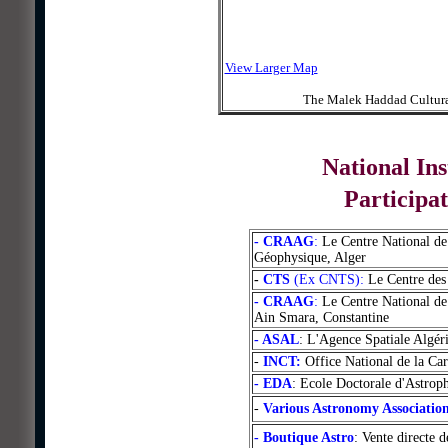
View Larger Map
The Malek Haddad Cultural 
National Ins
Participat
- CRAAG
:
Le Centre National de
Géophysique, Alger
-
CTS
(Ex CNTS):
Le Centre des 
- CRAAG
:
Le Centre National de
Ain Smara, Constantine
- ASAL
:
L'Agence Spatiale Algéri
-
INCT:
Office National de la Ca
- EDA
: Ecole Doctorale d'Astrop
-
Various Astronomy Associatio
- Boutique Astro
: Vente directe 