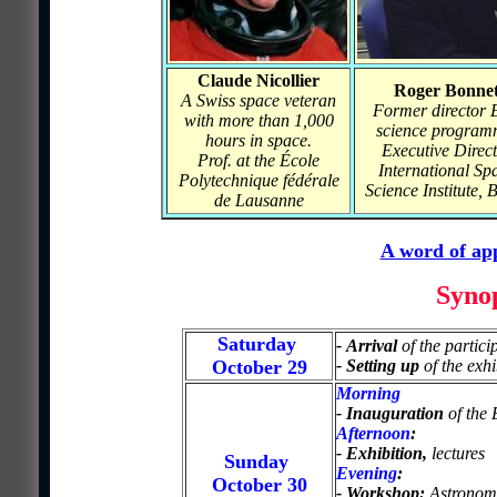
Claude Nicollier
Roger Bonne
A Swiss space veteran
Former director
with more than 1,000
science program
hours in space.
Executive Direc
Prof. at the École
International Sp
Polytechnique fédérale
Science Institute, 
de Lausanne
A word of ap
S
yno
Saturday
- Arrival
of the partici
October 29
- Setting up
of the exhi
Morning
- Inauguration
of the 
Afternoon
:
-
Exhibition,
lectures
Sunday
Evening
:
October 30
-
Workshop:
Astronom