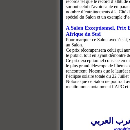
records tel que le record d’altitud
surtout celui d’avoir sauté en par
nombre d’entraînements à la Cité des
spécial du Salon et un exemple d’
A Salon Exceptionnel, Prix 
Afrique du Sud
Pour marquer ce Salon avec éclat, s
au Salon.
Ce prix récompensera celui qui aura
le public, tout en ayant démontré 
Ce prix exceptionnel consiste en 
le plus grand télescope de l’hémis
rencontrent. Notons que le lauréat 
l’éclipse solaire totale du 22 Juill
Notons que ce Salon ne pourrait avo
mentionnons notamment l’APC et l’A
غرب العربي
www.siriu