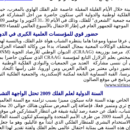
 خلال الأيام القليلة المقبلة عاصمة علم الفلك الهاوي بالمغرب، ح
لفلكية لوطنية والدولية التي ستكون حاضرة من اجل المشاركة في 
الموجهة للجمهور العام في إطار الاحتفال بالأسبوع العالمي للفضاء 2009
حضور قوي للمؤسسات العلمية الكبرى في الدو
 عرفا سنويا وموعدا هاما ينتظره الشباب هواة علم الفلك، وبالنسبة ل
ختلف الوكالات المعنية بمجال الفضاء، بدءا من وكالة الفضاء الجزائ
ONM
، الديوان الوطني للأرصاد الجوية (
(CRAAG)
، مرصد بوزريعة
(
الذي سيكون حاضرا بمع
CRAAG
لمختص بعلم الزلازل التابع لمؤسسة
أن ننسى مشاركة العديد من الجمعيات والنوادي الفلكية الوطنية ا
ضور دولي معتبر من العالم العربي ومن أوروبا، على رأسها :التحاد
سا، القبة السماوية التابعة لمكتبة الإسكندرية، والجمعية الفلكية التونس
رنامج في موقع الصالون
www.siriusa
)
السنة الدولية لعلم الفلك 2009 تحتل الواجهة التشريفية
الخاص بهذه السنة فانه سيكون مميزا بسبب تزامنه مع السنة العالمية
فعاليتها، لذ
شباب، ناهيك عن حصة رصد ليلية شيقة في انتظار المشاركين في مو
للعلم فإن تم اختيار السنة 2009 من طرف الأمم المتحدة واليونسكو لتكون
 الاستخدام البشري للمنظار الفلكي الذي ابتدأ مع غاليليو، وهو ما ج
فإن هذه السنة هي بمثابة احتفال عالمي بعلم الفلك ولفتة تقدير لهذا 