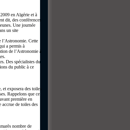
 2009 en Algérie et à
 dit, des conférences
 jeunes. Une journée
ns un site
 l’Astronomie. Cette
qui a permis à
ation de l’Astronomie à
es.
rs. Des spécialistes du
ions du public à ce
 et exposera des toiles
rses. Rappelons que ce
 avant première en
 accrue de toiles des
palmarès nombre de