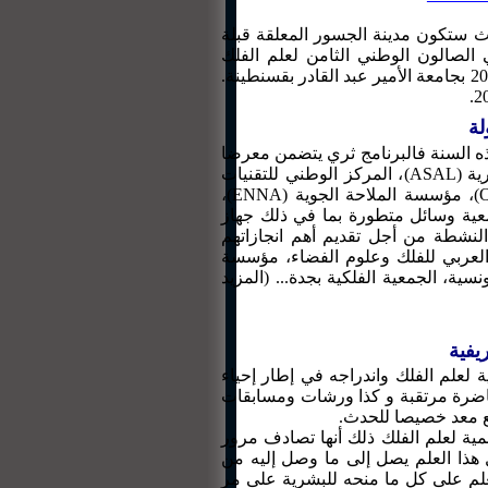
يث ستكون مدينة الجسور المعلقة قبلة
الصالون الوطني الثامن لعلم الفلك
الجماهيري الذي تنظمه جمعية "الشعرى" للفلك، وذلك في الأيام 30 ،31 أكتوبر و1 نوفمبر 2009 بجامعة الأمير عبد القادر بقسنطينة.
لة
هذه السنة فالبرنامج ثري يتضمن معرضا
، المركز الوطني للتقنيات
(ASAL)
رية
،
(ENNA)
)، مؤسسة الملاحة الجوية
ية وسائل متطورة بما في ذلك جهاز
لنشطة من أجل تقديم أهم انجازاتهم
 العربي للفلك وعلوم الفضاء، مؤسسة
) ية، الجمعية الفلكية بجدة... (المزيد
 لعلم الفلك واندراجه في إطار إحياء
ا فالبرنامج ثري ومتميز فعلا، فإضافة إلى المعرض ستكون هنالك حوالي 20 محاضرة مرتقبة و كذا ورشات ومسابقات
قع معد خصيصا للحدث
 السنة العالمية لعلم الفلك ذلك أنها تصادف مرور
عل هذا العلم يصل إلى ما وصل إليه من
العلم على كل ما منحه للبشرية على مر