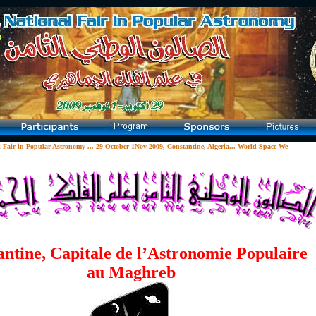
 Popular Astronomy ... 29 October-1Nov 2009, Constantine, Algeria... World Space Week 2009 ... Inter
ntine, Capitale de l’Astronomie Populaire
au Maghreb