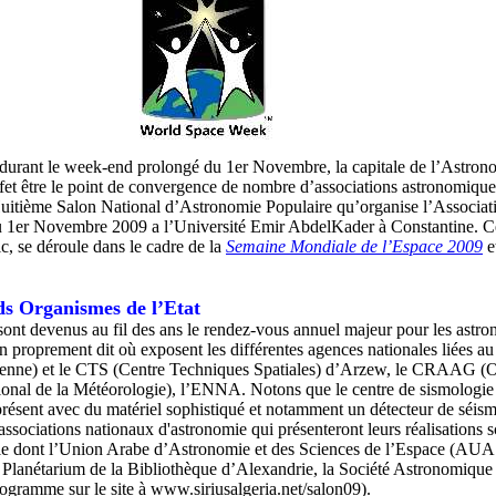
r durant le week-end prolongé du 1er Novembre, la capitale de l’Astro
ffet être le point de convergence de nombre d’associations astronomique
 Huitième Salon National d’Astronomie Populaire qu’organise l’Associati
 1er Novembre 2009 a l’Université Emir AbdelKader à Constantine. Ce
ic, se déroule dans le cadre de la
Semaine Mondiale de l’Espace 2009
et
ds Organismes de l’Etat
sont devenus au fil des ans le rendez-vous annuel majeur pour les astr
proprement dit où exposent les différentes agences nationales liées au
enne) et le CTS (Centre Techniques Spatiales) d’Arzew, le CRAAG (O
onal de la Météorologie), l’ENNA. Notons que le centre de sismologi
ésent avec du matériel sophistiqué et notamment un détecteur de séi
t associations nationaux d'astronomie qui présenteront leurs réalisations 
nale dont l’Union Arabe d’Astronomie et des Sciences de l’Espace (AUA
Planétarium de la Bibliothèque d’Alexandrie, la Société Astronomique 
gramme sur le site à www.siriusalgeria.net/salon09).