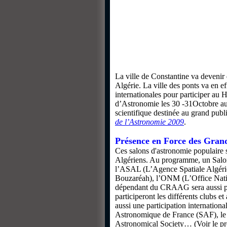
La ville de Constantine va deveni
Algérie. La ville des ponts va en e
internationales pour participer au
d’Astronomie les 30 -31Octobre au
scientifique destinée au grand publ
de l’Astronomie 2009
.
Présence en Force des Gran
Ces salons d'astronomie populaire 
Algériens. Au programme, un Salon 
l’ASAL (L’Agence Spatiale Algéri
Bouzaréah), l’ONM (L’Office Nati
dépendant du CRAAG sera aussi pr
participeront les différents clubs e
aussi une participation internatio
Astronomique de France (SAF), le 
Astronomical Society… (Voir le pro