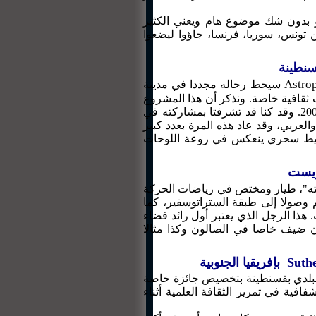
و بدون شك موضوع هام ويعني الكثير
تونس، سوريا، فرنسا، جاؤوا ليضعوا
Astro
سيحط رحاله مجددا في مدينة
 ثقافية خاصة. ونذكر أن هذا المشروع
الرائد يشكل إلى جانب 11 مشروعا آخر قائمة المشاريع المحورية للسنة العالمية للفلك 2009. وقد كنا قد تشرفتا بمشاركته في
عربي، وقد عاد هذه المرة بعدد كبير
 خليط سحري ينعكس في روعة اللوحات
ريست
فته"، طيار ومختص في رياضات الحركة
له في رصيده عدد من الانجازات منها رقم قياسي عربي لبلوغه ارتفاع 30 كلم وصولا إلى طبقة الستراتوسفير، كما
 هذا الرجل الذي يعتبر أول رائد فضاء
ن ضيف خاصا في الصالون وكذا مثالا
البلدي بقسنطينة بتخصيص جائزة خاصة
ة في تمرير الثقافة العلمية أثناء