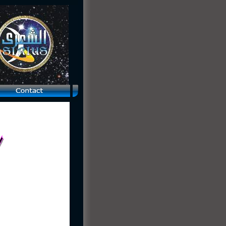
national Year of Astronomy 2009 .... Popular Science in Action