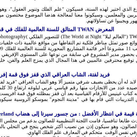
لذي اختير لهذه السنة، فسيكون "علم الفلك وتنوير العقول"، وه
ن والمعلمين. وسيكونوا معنا لمعالجة هذضا الموضوع مختصون من 
هور ويجيبوا عن تساؤلاتهم
المعرض TWAN المتالق للسنة العالمية للفلك في قسنطينة
photography
TW
(
) للتصوير الفلكي
The World at Night
("العالم ليلا"
ئع صور تمثل مناظر فلكية تم التقاطها من مواقع عالمية ذات خلفيات
بحضور مدير المشروع في سابقة من نوعها على المستوى الإفريقي وال
 توقيع محترفين عالميين في هذا المجال الذي يمزج العلم والفن،
فريد لفتة، الشاب العراقي الذي قفز فوق قمة إف
 لابد له أن يحظى بضيف شرفي متميز ألا وهو الشاب العراقي "فريد ل
والمغامرة، 
خله كتاب غينيس للأرقام القياسية بعد أن قفز بمظلته فوق قمة افريست.
التدريبات التي قام بها في "مدينة النجوم" بموسكو الروسية سيكو
جائزة قيمة في انتظار الأفضل : من جسور سيرتا إلى هضاب Sutherland ا الجنوبية
ث طابعا تنافسيا، قامت اللجنة التنظيمية للصالون بدعم من مجلس 
الون، وهو سيكون إذن من نصيب أكثر شخص ينجح في التحلي بالشفافي
، وفي نفس الوقت متحكم في المعارف علم الفلك الهاوي