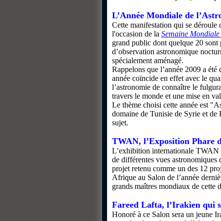
L’Année Mondiale de l’Astr
Cette manifestation qui se déroule
l'occasion de la
Semaine Mondiale 
grand public dont quelque 20 sont p
d’observation astronomique nocturn
spécialement aménagé.
Rappelons que l’année 2009 a été 
année coïncide en effet avec le quat
l’astronomie de connaître le fulgu
travers le monde et une mise en vale
Le thème choisi cette année est "As
domaine de Tunisie de Syrie et de F
sujet.
TWAN, l’Exposition Phare d
L’exhibition internationale TWAN d
de différentes vues astronomiques d
projet retenu comme un des 12 proj
Afrique au Salon de l’année dernièr
grands maîtres mondiaux de cette dis
Fareed Lafta, l’Irakien qui 
Honoré à ce Salon sera un jeune Ira