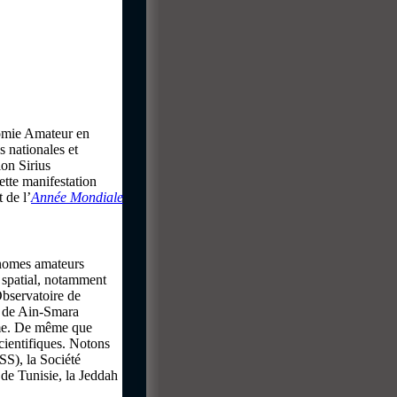
nomie Amateur en
s nationales et
on Sirius
tte manifestation
 de l’
Année Mondiale
onomes amateurs
 spatial, notamment
bservatoire de
e de Ain-Smara
sme. De même que
scientifiques. Notons
SS), la Société
de Tunisie, la Jeddah