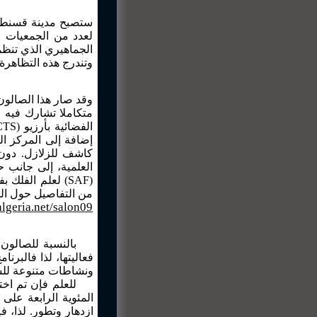
ستصبح مدينة قسنطينة
لعدد من الجمعيات ا
وتندرج هذه التظاهرة .
وقد صار هذا الصالون
متكاملا تشارك فيه م
CTS)
الفضائية بأرزيو
إضافة إلى المركز ا
كاشف للزلازل. دون 
العلمية، إلى جانب ح
لعلم الفلك بفرن
SAF
(
من التفاصيل حول الب
lgeria.net/salon09
بالنسبة للصالون 
ونشاطات متنوعة لل.
المئوية الرابعة على
ازدهار وتطور. لذا، 