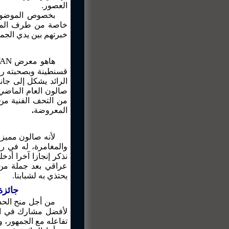
العصور.
بخصوص الموضوع ا
خاصة من طرف المربي
خبرتهم بين يدي الجم.
AN
هاهو معرض
قسنطينة وبصحبته روا
صالون العام الماضي 
من التحف الفنية من
.
المعروضة
لأنه صالون مميز
نذكر إنجازا آخرا أد
عراقي بعد جملة من 
يحتذي به لشبابنا.
بإفريقي
من أجل منح الحد
لأفضل مشارك في الص
تفاعله مع الجمهور.