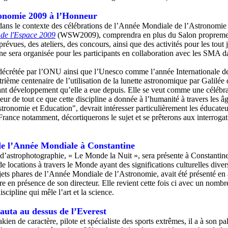
onomie 2009 à l’Honneur
 dans le contexte des célébrations de l’Année Mondiale de l’Astronomie
de l'Espace 2009
(WSW2009), comprendra en plus du Salon proprement
révues, des ateliers, des concours, ainsi que des activités pour les tout
e sera organisée pour les participants en collaboration avec les SMA da
décrétée par l’ONU ainsi que l’Unesco comme l’année Internationale de
rième centenaire de l’utilisation de la lunette astronomique par Galilée 
rant développement qu’elle a eue depuis. Elle se veut comme une célébr
ur de tout ce que cette discipline a donnée à l’humanité à travers les âg
tronomie et Education", devrait intéresser particulièrement les éducateu
rance notamment, décortiquerons le sujet et se prêterons aux interrogat
e l’Année Mondiale à Constantine
’astrophotographie, « Le Monde la Nuit », sera présente à Constantine,
e locations à travers le Monde ayant des significations culturelles dive
ets phares de l’Année Mondiale de l’Astronomie, avait été présenté en
e en présence de son directeur. Elle revient cette fois ci avec un nombre
cipline qui mêle l’art et la science.
sauta au dessus de l’Everest
kien de caractère, pilote et spécialiste des sports extrêmes, il a à son 