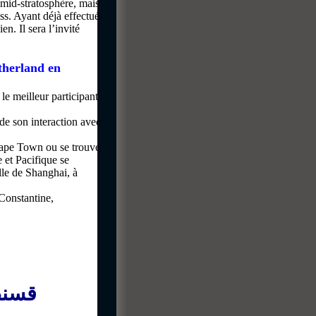
 mid-stratosphère, mais
ss. Ayant déjà effectué
n. Il sera l’invité
therland en
le meilleur participant
 de son interaction avec
Cape Town ou se trouve
 et Pacifique se
lle de Shanghai, à
 Constantine,
قسنط