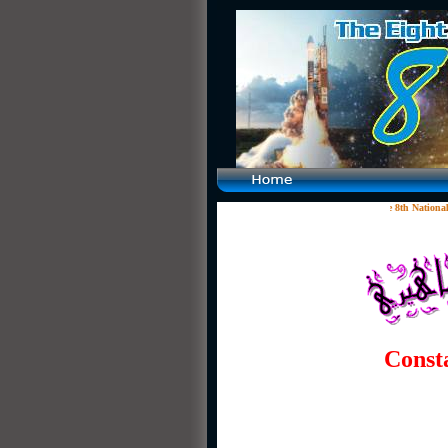
The 8th National Fair in
Consta