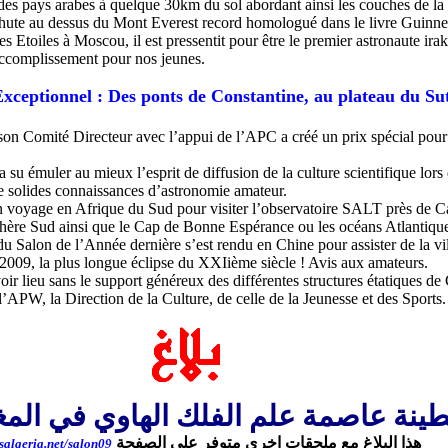
e des pays arabes à quelque 30km du sol abordant ainsi les couches de la
achute au dessus du Mont Everest record homologué dans le livre Guinne
 Etoiles à Moscou, il est pressentit pour être le premier astronaute irakie
accomplissement pour nos jeunes.
Exceptionnel : Des ponts de Constantine, au plateau du Su
on Comité Directeur avec l’appui de l’APC a créé un prix spécial pour 
 su émuler au mieux l’esprit de diffusion de la culture scientifique lors
de solides connaissances d’astronomie amateur.
un voyage en Afrique du Sud pour visiter l’observatoire SALT près de 
phère Sud ainsi que le Cap de Bonne Espérance ou les océans Atlantique
du Salon de l’Année dernière s’est rendu en Chine pour assister de la vi
et 2009, la plus longue éclipse du XXIième siècle ! Avis aux amateurs.
ir lieu sans le support généreux des différentes structures étatiques de
PW, la Direction de la Culture, de celle de la Jeunesse et des Sports.
ينة عاصمة علم الفلك الهاوي في الم
هذا البلاغ مع ملحقات اخرى متوفر على الصفحة
salgeria.net/salon09